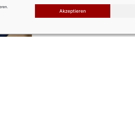
eren.
Akzeptieren
Wir beherrschen u
Von der Inneneinrichtung von Häuser
bau von Küchen, Türen, Fenstern, Ein
bis hin zur fertigen Idee – Ihre Tischle
Ansprechpartner. Lernen Sie uns und u
UNSERE LEISTUNGEN