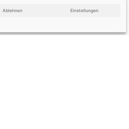
Ablehnen
Einstellungen
nser Fach!
n und Geschäftsräumen über den
bauschränken und Massivholzmöbel
rei Dumong ist Ihr kompetenter
nsere Leistungen kennen!